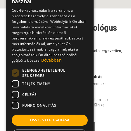
használ
Cookie-kat használunk a tartalom, a
hirdetések személyre szabására és a
forgalom elemzésére. Webhelyünk Ön általi
Gyermek-gasztroenterológus
használatára vonatkozó információkat
megosztjuk hirdetési és elemző
szakorvosaink
partnereinkkel is, akik egyesíthetik azokat
más információkkal, amelyeket Ön
biztosított számukra, vagy amelyeket a
Válasszon szakorvosaink közül, és foglaljon időpontot egyszerűen,
szolgáltatásaik Ön általi használatából
online!
Bővebben
gyűjtöttek össze.
ELENGEDHETETLENÜL
SZÜKSÉGES
Prof. Dr. Arató András
TELJESÍTMÉNY
gyermekgyógyász, gyermek-
gasztroenterológus
CÉLZÁS
Semmelweis Egyetem I. sz.
Gyermekgyógyászati Klinika
FUNKCIONALITÁS
,
ÖSSZES ELFOGADÁSA
NÉVJEGY