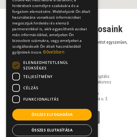
hirdetések személyre szabására és a
forgalom elemzésére. Webhelyünk Ön általi
használatára vonatkozó információkat
megosztjuk hirdetési és elemző
Fogszakorvos szakorvosaink
partnereinkkel is, akik egyesíthetik azokat
más információkkal, amelyeket Ön
biztosított számukra, vagy amelyeket a
Válasszon szakorvosaink közül, és foglaljon időpontot egyszerűen,
szolgáltatásaik Ön általi használatából
online!
Bővebben
gyűjtöttek össze.
ELENGEDHETETLENÜL
SZÜKSÉGES
Dr. Dabasi András
TELJESÍTMÉNY
általános fogászat, digitális
implantológia, fogszakorvos
CÉLZÁS
Gyarmathy Andrea
1121 Budapest, Beatrix u. 3.
FUNKCIONALITÁS
ÖSSZES ELFOGADÁSA
NÉVJEGY
ÖSSZES ELUTASÍTÁSA