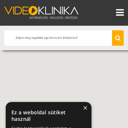
×
Ez a weboldal sütiket
használ
Cookie-kat használunk a tartalom, a