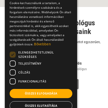
Cookie-kat használunk a tartalom, a
hirdetések személyre szabására és a
forgalom elemzésére. Webhelyünk Ön általi
használatára vonatkozó információkat
Bőrgyógyász-kozmetológus
megosztjuk hirdetési és elemző
partnereinkkel is, akik egyesíthetik azokat
szakorvos szakorvosaink
más információkkal, amelyeket Ön
biztosított számukra, vagy amelyeket a
szolgáltatásaik Ön általi használatából
Válasszon szakorvosaink közül, és foglaljon időpontot egyszerűen,
Bővebben
gyűjtöttek össze.
online!
ELENGEDHETETLENÜL
SZÜKSÉGES
Dr. Körmendy Miklós
TELJESÍTMÉNY
bőrgyógyász-kozmetológus
CÉLZÁS
szakorvos
FUNKCIONALITÁS
NÉVJEGY
ÖSSZES ELFOGADÁSA
ÖSSZES ELUTASÍTÁSA