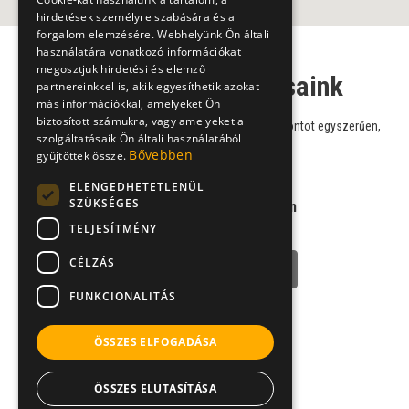
hirdetések személyre szabására és a
forgalom elemzésére. Webhelyünk Ön általi
használatára vonatkozó információkat
megosztjuk hirdetési és elemző
Biofizikus szakorvosaink
partnereinkkel is, akik egyesíthetik azokat
más információkkal, amelyeket Ön
biztosított számukra, vagy amelyeket a
Válasszon szakorvosaink közül, és foglaljon időpontot egyszerűen,
szolgáltatásaik Ön általi használatából
online!
Bővebben
gyűjtöttek össze.
ELENGEDHETETLENÜL
SZÜKSÉGES
Dr. Hummel Zoltán
TELJESÍTMÉNY
biofizikus
CÉLZÁS
NÉVJEGY
FUNKCIONALITÁS
ÖSSZES ELFOGADÁSA
ÖSSZES ELUTASÍTÁSA