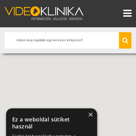
×
Ez a weboldal sütiket
használ
Cookie-kat használunk a tartalom, a