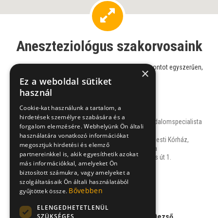
Aneszteziológus szakorvosaink
Válasszon szakorvosaink közül, és foglaljon időpontot egyszerűen,
×
online!
Ez a weboldal sütiket
használ
Cookie-kat használunk a tartalom, a
Dr. Budai Erika
hirdetések személyre szabására és a
aneszteziológus, fájdalomspecialista
forgalom elemzésére. Webhelyünk Ön általi
használatára vonatkozó információkat
Jahn Ferenc Dél-Pesti Kórház,
megosztjuk hirdetési és elemző
Fájdalom Ambulancia
partnereinkkel is, akik egyesíthetik azokat
1204 Budapest, Köves út 1.
más információkkal, amelyeket Ön
biztosított számukra, vagy amelyeket a
szolgáltatásaik Ön általi használatából
NÉVJEGY
Bővebben
gyűjtöttek össze.
ELENGEDHETETLENÜL
SZÜKSÉGES
Dr. Embey-Isztin Dezső