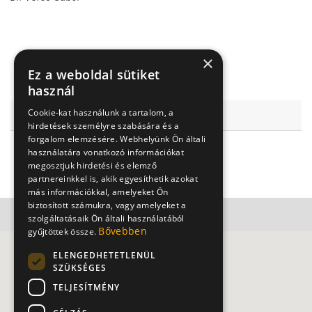
Kapcsolat
×
Ez a weboldal sütiket
használ
Cookie-kat használunk a tartalom, a
I. sz. Gyermekgyógyászati Klinika
hirdetések személyre szabására és a
forgalom elemzésére. Webhelyünk Ön általi
1083 Budapest, Bókay János u. 53.
használatára vonatkozó információkat
megosztjuk hirdetési és elemző
+363343186
partnereinkkel is, akik egyesíthetik azokat
más információkkal, amelyeket Ön
biztosított számukra, vagy amelyeket a
szolgáltatásaik Ön általi használatából
Bővebben
gyűjtöttek össze.
ELENGEDHETETLENÜL
SZÜKSÉGES
TELJESÍTMÉNY