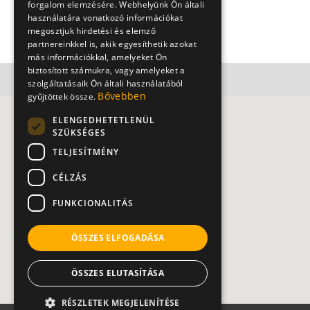
forgalom elemzésére. Webhelyünk Ön általi
Kapcsolat
használatára vonatkozó információkat
megosztjuk hirdetési és elemző
partnereinkkel is, akik egyesíthetik azokat
más információkkal, amelyeket Ön
biztosított számukra, vagy amelyeket a
szolgáltatásaik Ön általi használatából
Bővebben
gyűjtöttek össze.
ELENGEDHETETLENÜL
SZÜKSÉGES
TELJESÍTMÉNY
CÉLZÁS
FUNKCIONALITÁS
ÖSSZES ELFOGADÁSA
ÖSSZES ELUTASÍTÁSA
RÉSZLETEK MEGJELENÍTÉSE