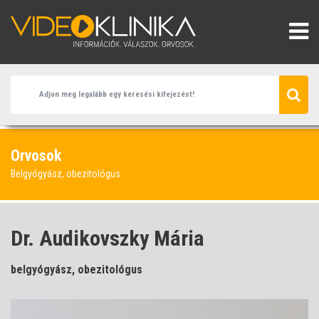
Orvosok
Belgyógyász, obezitológus
Dr. Audikovszky Mária
belgyógyász, obezitológus