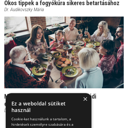
Okos tippek a fogyókúra sikeres betartásához
Dr. Audikovszky Mária
Magányos fogyókúra helyett: családi
×
Ez a weboldal sütiket
együttműködés
használ
Dr. Audikovszky Mária
Cookie-kat használunk a tartalom, a
hirdetések személyre szabására és a