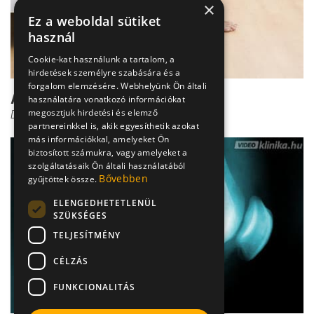
×
Ez a weboldal sütiket
használ
Cookie-kat használunk a tartalom, a
hirdetések személyre szabására és a
forgalom elemzésére. Webhelyünk Ön általi
A porcfelszín-sérülés kezelése
használatára vonatkozó információkat
megosztjuk hirdetési és elemző
Dr. Pantó Tamás
partnereinkkel is, akik egyesíthetik azokat
más információkkal, amelyeket Ön
biztosított számukra, vagy amelyeket a
szolgáltatásaik Ön általi használatából
Bővebben
gyűjtöttek össze.
ELENGEDHETETLENÜL
SZÜKSÉGES
TELJESÍTMÉNY
CÉLZÁS
FUNKCIONALITÁS