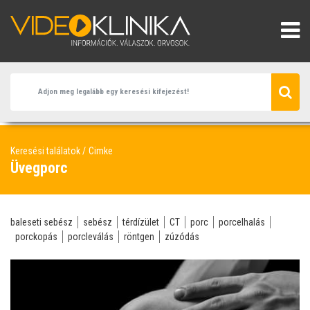
Keresési találatok
Cimke
Üvegporc
baleseti sebész
sebész
térdízület
CT
porc
porcelhalás
porckopás
porcleválás
röntgen
zúzódás