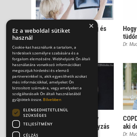
×
Krónikus tüdőbetegség és
Hogy
Ez a weboldal sütiket
tüdőrák - a nők vannak
tüdő
használ
nagyobb vesz...
Dr. Mu
Cookie-kat használunk a tartalom, a
Dr. Mucsi János
hirdetések személyre szabására és a
forgalom elemzésére. Webhelyünk Ön általi
használatára vonatkozó információkat
megosztjuk hirdetési és elemző
partnereinkkel is, akik egyesíthetik azokat
más információkkal, amelyeket Ön
biztosított számukra, vagy amelyeket a
szolgáltatásaik Ön általi használatából
gyűjtöttek össze.
Bővebben
ELENGEDHETETLENÜL
SZÜKSÉGES
Füstbe ment életek: így
COPD:
TELJESÍTMÉNY
gyilkol a passzív dohányzás
aki d
Dr. Mucsi János
Dr. Mu
CÉLZÁS