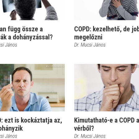
an függ össze a
COPD: kezelhető, de jo
rák a dohányzással?
megelőzni
csi János
Dr. Mucsi János
 ezt is kockáztatja az,
Kimutatható-e a COPD 
ohányzik
vérből?
csi János
Dr. Mucsi János