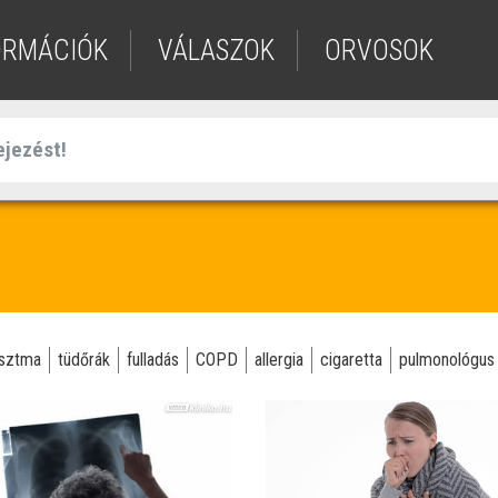
ORMÁCIÓK
VÁLASZOK
ORVOSOK
sztma
tüdőrák
fulladás
COPD
allergia
cigaretta
pulmonológus