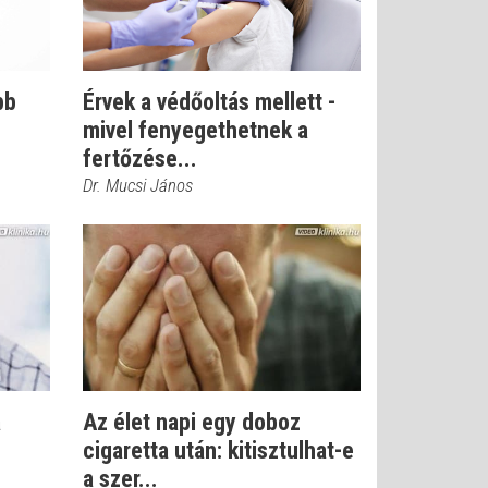
bb
Érvek a védőoltás mellett -
mivel fenyegethetnek a
fertőzése...
Dr. Mucsi János
a
Az élet napi egy doboz
cigaretta után: kitisztulhat-e
a szer...