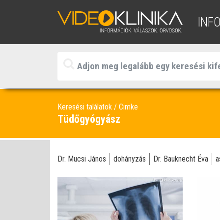
INF
Keresési találatok
Cimke
Tüdőgyógyász
Dr. Mucsi János
dohányzás
Dr. Bauknecht Éva
a