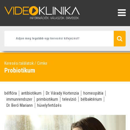
Keresési találatok
Cimke
Probiotikum
bélflóra
antibiotikum
Dr. Várady Hortenzia
homeopátia
immunrendszer
primbiotikum
televízió
bélbaktérium
Dr. Beró Mariann
hüvelyfertőzés