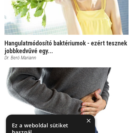
Hangulatmódosító baktériumok - ezért tesznek
jobbkedvűvé egy...
Dr. Beró Mariann
×
Ez a weboldal sütiket
használ