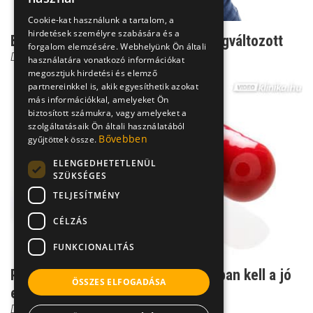
Cookie-kat használunk a tartalom, a
hirdetések személyre szabására és a
Bélflóra: innen tudhatjuk, hogy megváltozott
forgalom elemzésére. Webhelyünk Ön általi
Dr. Bodnár Eszter
használatára vonatkozó információkat
megosztjuk hirdetési és elemző
partnereinkkel is, akik egyesíthetik azokat
más információkkal, amelyeket Ön
biztosított számukra, vagy amelyeket a
szolgáltatásaik Ön általi használatából
Bővebben
gyűjtöttek össze.
ELENGEDHETETLENÜL
SZÜKSÉGES
TELJESÍTMÉNY
CÉLZÁS
FUNKCIONALITÁS
Probiotikum: csak üzlet, vagy valóban kell a jó
ÖSSZES ELFOGADÁSA
emésztéshez?
Dr. Héczey András