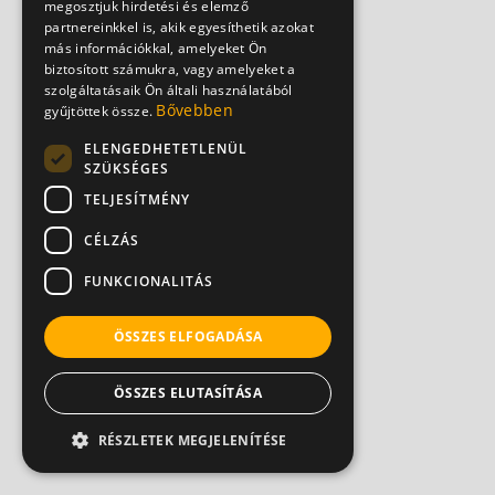
megosztjuk hirdetési és elemző
partnereinkkel is, akik egyesíthetik azokat
más információkkal, amelyeket Ön
biztosított számukra, vagy amelyeket a
szolgáltatásaik Ön általi használatából
Bővebben
gyűjtöttek össze.
ELENGEDHETETLENÜL
SZÜKSÉGES
TELJESÍTMÉNY
CÉLZÁS
FUNKCIONALITÁS
ÖSSZES ELFOGADÁSA
ÖSSZES ELUTASÍTÁSA
RÉSZLETEK MEGJELENÍTÉSE