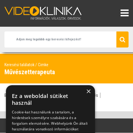
Keresési találatok
Cimke
Művészetterapeuta
×
Ez a weboldal sütiket
Bender Márta
művészetterápia
pszichiátriai kezelés
pszichoterápiás kezelés
használ
Cookie-kat használunk a tartalom, a
hirdetések személyre szabására és a
forgalom elemzésére. Webhelyünk Ön általi
használatára vonatkozó információkat