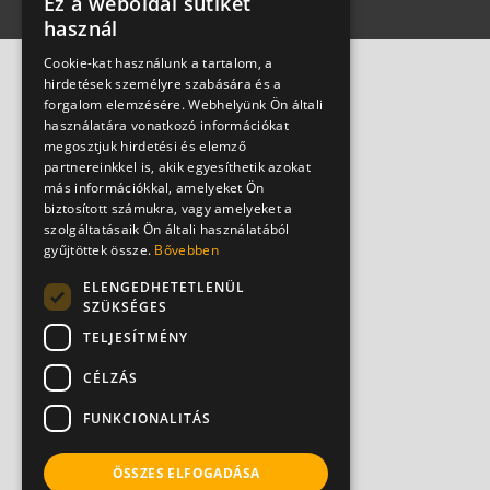
Ez a weboldal sütiket
használ
Cookie-kat használunk a tartalom, a
hirdetések személyre szabására és a
forgalom elemzésére. Webhelyünk Ön általi
használatára vonatkozó információkat
megosztjuk hirdetési és elemző
partnereinkkel is, akik egyesíthetik azokat
más információkkal, amelyeket Ön
biztosított számukra, vagy amelyeket a
szolgáltatásaik Ön általi használatából
gyűjtöttek össze.
Bővebben
ELENGEDHETETLENÜL
SZÜKSÉGES
TELJESÍTMÉNY
CÉLZÁS
FUNKCIONALITÁS
ÖSSZES ELFOGADÁSA