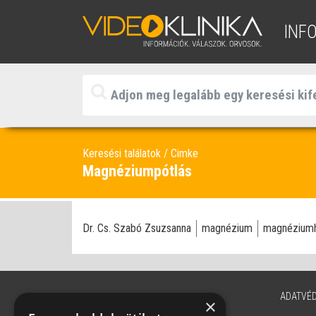
INF
Keresési találatok
Cimke
Magnéziumpótlás
Dr. Cs. Szabó Zsuzsanna
magnézium
magnéziumh
ADATVÉ
×