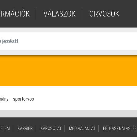
ORMÁCIÓK
VÁLASZOK
ORVOSOK
iány
sportorvos
DELEM
KARRIER
KAPCSOLAT
MÉDIAAJÁNLAT
FELHASZNÁLÁSI FE