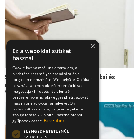
×
Ez a weboldal sütiket
használ
Cookie-kat használunk a tartalom, a
hirdetések személyre szabására és a
Székletdugó - a nehezített ürítés okai és
forgalom elemzésére. Webhelyünk Ön általi
megoldása
használatára vonatkozó információkat
megosztjuk hirdetési és elemző
Dr. Csatár Éva
partnereinkkel is, akik egyesíthetik azokat
más információkkal, amelyeket Ön
biztosított számukra, vagy amelyeket a
szolgáltatásaik Ön általi használatából
Bővebben
gyűjtöttek össze.
ELENGEDHETETLENÜL
SZÜKSÉGES