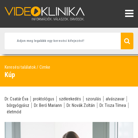
Keresési találatok
Cimke
Kúp
Dr. Csatár Éva
proktológus
székrekedés
szorulás
alvászavar
bőrgyógyász
Dr. Beró Mariann
Dr. Novák Zoltán
Dr. Tisza Tímea
életmód