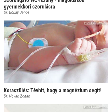
Szorongató WC-iszony - megoldások
gyermekkori szorulásra
Dr. Bókay János
Koraszülés: Tévhit, hogy a magnézium segít!
Dr. Novák Zoltán