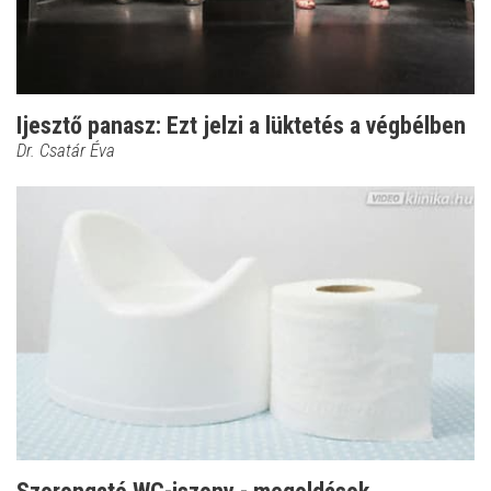
Ijesztő panasz: Ezt jelzi a lüktetés a végbélben
Dr. Csatár Éva