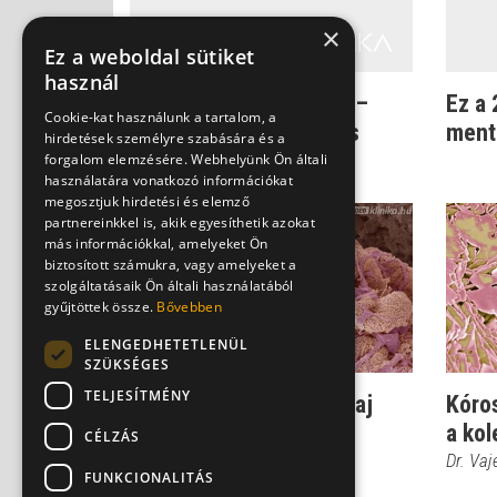
×
Ez a weboldal sütiket
használ
Milliókat érő egészség –
Ez a 
Cookie-kat használunk a tartalom, a
Folytatódik az országos
ment
hirdetések személyre szabására és a
programsoro...
forgalom elemzésére. Webhelyünk Ön általi
használatára vonatkozó információkat
megosztjuk hirdetési és elemző
partnereinkkel is, akik egyesíthetik azokat
más információkkal, amelyeket Ön
biztosított számukra, vagy amelyeket a
szolgáltatásaik Ön általi használatából
gyűjtöttek össze.
Bővebben
ELENGEDHETETLENÜL
SZÜKSÉGES
TELJESÍTMÉNY
Innen tudhatod, hogy baj
Kóros
lehet a veséddel
a kol
CÉLZÁS
Dr. Vajer Péter PhD
Dr. Vaj
FUNKCIONALITÁS