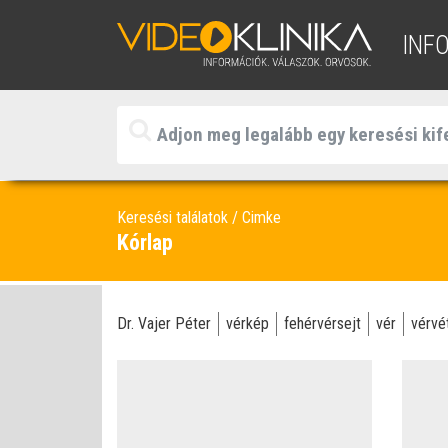
INF
Keresési találatok
Cimke
Kórlap
Dr. Vajer Péter
vérkép
fehérvérsejt
vér
vérvé