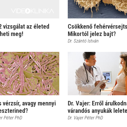
2 vizsgálat az életed
Csökkenő fehérvérsejt
heti meg!
Mikortól jelez bajt?
Dr. Szántó István
 vérzsír, avagy mennyi
Dr. Vajer: Erről árulkodn
eszterined?
várandós anyukák lelete
er Péter PhD
Dr. Vajer Péter PhD