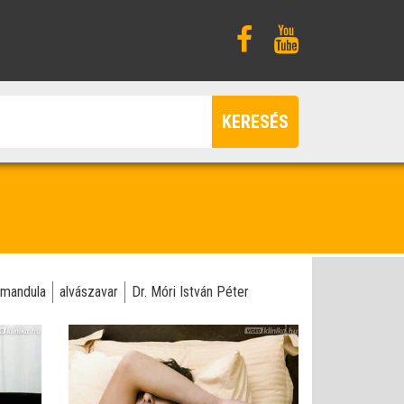
KERESÉS
rmandula
alvászavar
Dr. Móri István Péter