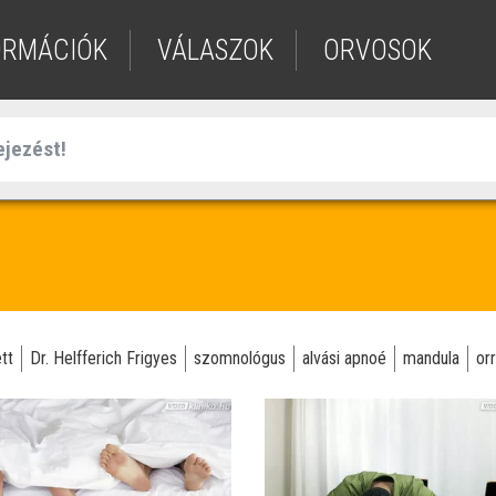
ORMÁCIÓK
VÁLASZOK
ORVOSOK
tt
Dr. Helfferich Frigyes
szomnológus
alvási apnoé
mandula
or