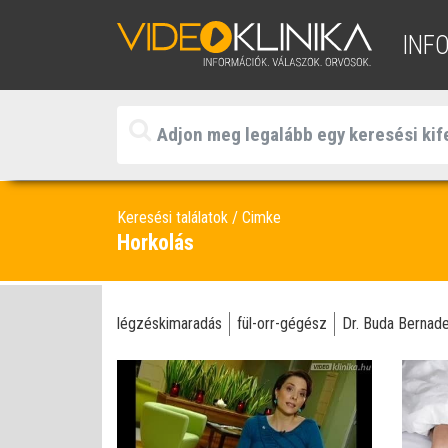
INF
Keresési találatok
Cimke
Horkolás
légzéskimaradás
fül-orr-gégész
Dr. Buda Bernade