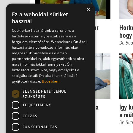
×
Ez a weboldal sütiket
használ
EgészségŐr - Alvászavar
Horko
Cookie-kat használunk a tartalom, a
hogy
Dr. Balogh Katalin
hirdetések személyre szabására és a
forgalom elemzésére. Webhelyünk Ön általi
Dr. Bu
használatára vonatkozó információkat
megosztjuk hirdetési és elemző
partnereinkkel is, akik egyesíthetik azokat
más információkkal, amelyeket Ön
biztosított számukra, vagy amelyeket a
szolgáltatásaik Ön általi használatából
gyűjtöttek össze.
Bővebben
ELENGEDHETETLENÜL
SZÜKSÉGES
TELJESÍTMÉNY
Így szabadulhatsz meg a
Így k
horkolás átkától
a mű
CÉLZÁS
Dr. Buda Bernadett
Dr. Bu
FUNKCIONALITÁS