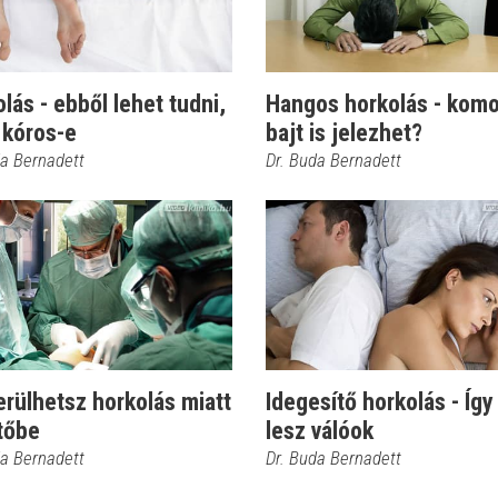
lás - ebből lehet tudni,
Hangos horkolás - komo
 kóros-e
bajt is jelezhet?
da Bernadett
Dr. Buda Bernadett
erülhetsz horkolás miatt
Idegesítő horkolás - Íg
tőbe
lesz válóok
da Bernadett
Dr. Buda Bernadett