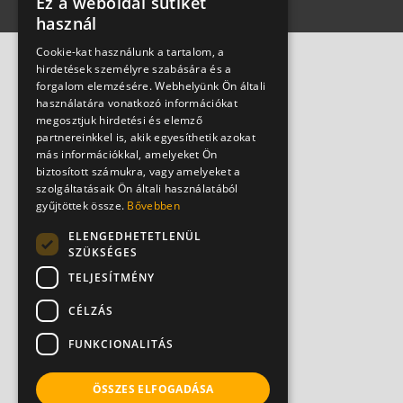
Ez a weboldal sütiket
használ
Cookie-kat használunk a tartalom, a
hirdetések személyre szabására és a
forgalom elemzésére. Webhelyünk Ön általi
használatára vonatkozó információkat
megosztjuk hirdetési és elemző
partnereinkkel is, akik egyesíthetik azokat
más információkkal, amelyeket Ön
biztosított számukra, vagy amelyeket a
szolgáltatásaik Ön általi használatából
gyűjtöttek össze.
Bővebben
ELENGEDHETETLENÜL
SZÜKSÉGES
TELJESÍTMÉNY
CÉLZÁS
FUNKCIONALITÁS
ÖSSZES ELFOGADÁSA