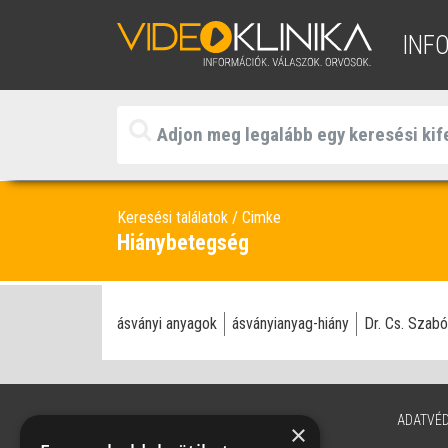
INF
Keresési találatok
Cimke
Hiánybetegség
ásványi anyagok
ásványianyag-hiány
Dr. Cs. Szab
ADATVÉ
×