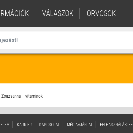
ORMÁCIÓK
VÁLASZOK
ORVOSOK
ó Zsuzsanna
vitaminok
DELEM
KARRIER
KAPCSOLAT
MÉDIAAJÁNLAT
FELHASZNÁLÁSI FE