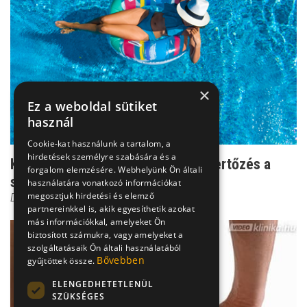
×
Ez a weboldal sütiket
használ
Cookie-kat használunk a tartalom, a
hirdetések személyre szabására és a
Kockázat a fürdőruhában: gombafertőzés a
forgalom elemzésére. Webhelyünk Ön általi
strandról
használatára vonatkozó információkat
megosztjuk hirdetési és elemző
Dr. Tisza Tímea
partnereinkkel is, akik egyesíthetik azokat
más információkkal, amelyeket Ön
biztosított számukra, vagy amelyeket a
szolgáltatásaik Ön általi használatából
Bővebben
gyűjtöttek össze.
ELENGEDHETETLENÜL
SZÜKSÉGES