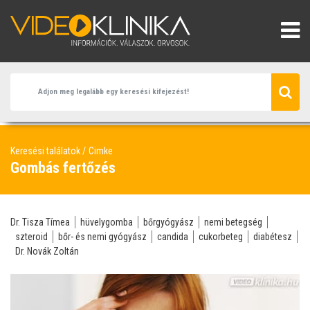
Keresési találatok
Cimke
Gombás fertőzés
Dr. Tisza Tímea
hüvelygomba
bőrgyógyász
nemi betegség
szteroid
bőr- és nemi gyógyász
candida
cukorbeteg
diabétesz
Dr. Novák Zoltán