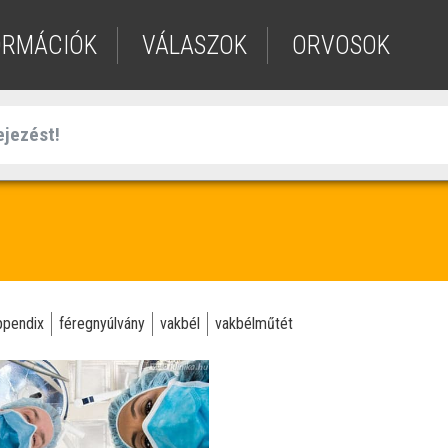
ORMÁCIÓK
VÁLASZOK
ORVOSOK
ppendix
féregnyúlvány
vakbél
vakbélműtét