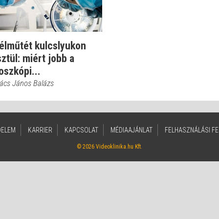
élműtét kulcslyukon
ztül: miért jobb a
oszkópi...
vács János Balázs
DELEM
KARRIER
KAPCSOLAT
MÉDIAAJÁNLAT
FELHASZNÁLÁSI FE
© 2026 Videoklinika.hu Kft.