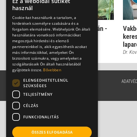
Ez a weboldal sütiket
használ
Cookie-kat használunk a tartalom, a
hirdetések személyre szabására és a
Gyanús varrat műtét után -
Vakb
forgalom elemzésére. Webhelyünk Ön általi
használatára vonatkozó információkat
csomók a heg alatt
keres
megosztjuk hirdetési és elemző
lapar
Dr. Kovács János Balázs
partnereinkkel is, akik egyesíthetik azokat
Dr. Ko
más információkkal, amelyeket Ön
biztosított számukra, vagy amelyeket a
szolgáltatásaik Ön általi használatából
gyűjtöttek össze.
Bővebben
ELENGEDHETETLENÜL
ADATVÉ
SZÜKSÉGES
TELJESÍTMÉNY
CÉLZÁS
FUNKCIONALITÁS
ÖSSZES ELFOGADÁSA