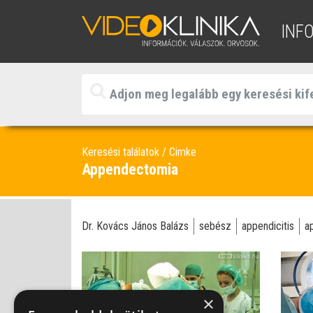
INF
Keresési találatok
Cimke
Appendectomia
Dr. Kovács János Balázs
sebész
appendicitis
a
×