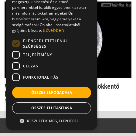
megosztjuk hirdetési és elemző
partnereinkkel is, akik egyesíthetik azokat
más információkkal, amelyeket Ön
biztosított számukra, vagy amelyeket a
szolgáltatásaik Ön általi használatából
Bővebben
gyűjtöttek össze.
ELENGEDHETETLENÜL
SZÜKSÉGES
TELJESÍTMÉNY
CÉLZÁS
FUNKCIONALITÁS
Vörösvértest a vizeletben - a meghökkentő
ÖSSZES ELFOGADÁSA
lelet legfőbb okai
Dr. Fekete Ferenc
ÖSSZES ELUTASÍTÁSA
RÉSZLETEK MEGJELENÍTÉSE