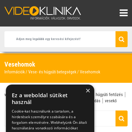
Vesehomok
Információk
Vese- és húgyúti betegségek
Vesehomok
×
Ez a weboldal sütiket
vesehomok
fájdalmas vizeletürítés
homeopátia
húgyúti fertőzés
urológia
használ
vese- és húgyúti betegségek
vesegyulladás
vesekő
Cookie-kat használunk a tartalom, a
hirdetések személyre szabására és a
forgalom elemzésére. Webhelyünk Ön általi
használatára vonatkozó információkat