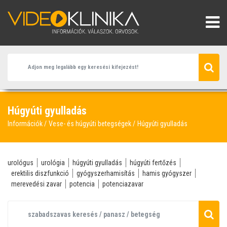
Húgyúti gyulladás
Információk
Vese- és húgyúti betegségek
Húgyúti gyulladás
urológus
urológia
húgyúti gyulladás
húgyúti fertőzés
erektilis diszfunkció
gyógyszerhamisítás
hamis gyógyszer
merevedési zavar
potencia
potenciazavar