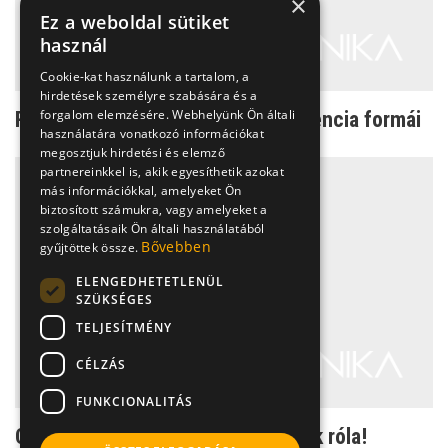
×
Ez a weboldal sütiket
használ
Cookie-kat használunk a tartalom, a
hirdetések személyre szabására és a
forgalom elemzésére. Webhelyünk Ön általi
Reflextől a sürgetőig - az inkontinencia formái
használatára vonatkozó információkat
megosztjuk hirdetési és elemző
partnereinkkel is, akik egyesíthetik azokat
más információkkal, amelyeket Ön
biztosított számukra, vagy amelyeket a
szolgáltatásaik Ön általi használatából
Bővebben
gyűjtöttek össze.
ELENGEDHETETLENÜL
SZÜKSÉGES
TELJESÍTMÉNY
CÉLZÁS
FUNKCIONALITÁS
Csak akkor lesz jobb, ha beszélünk róla!