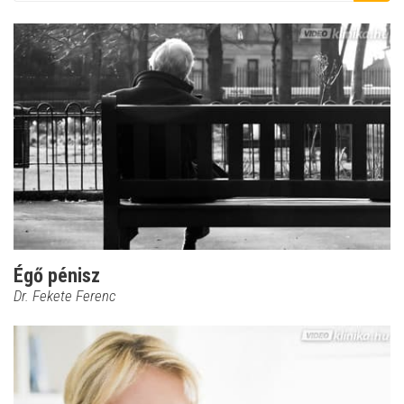
Égő pénisz
Dr. Fekete Ferenc