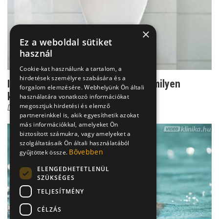
×
Ez a weboldal sütiket
használ
Cookie-kat használunk a tartalom, a
hirdetések személyre szabására és a
Inkontinencia - így dönt az orvos, milyen
forgalom elemzésére. Webhelyünk Ön általi
kezelést kell vála...
használatára vonatkozó információkat
megosztjuk hirdetési és elemző
Dr. Fischer Gábor
partnereinkkel is, akik egyesíthetik azokat
más információkkal, amelyeket Ön
biztosított számukra, vagy amelyeket a
szolgáltatásaik Ön általi használatából
Bővebben
gyűjtöttek össze.
ELENGEDHETETLENÜL
SZÜKSÉGES
TELJESÍTMÉNY
CÉLZÁS