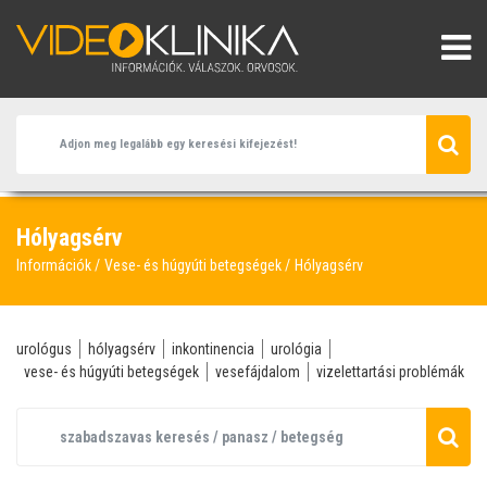
Hólyagsérv
Információk
Vese- és húgyúti betegségek
Hólyagsérv
urológus
hólyagsérv
inkontinencia
urológia
vese- és húgyúti betegségek
vesefájdalom
vizelettartási problémák