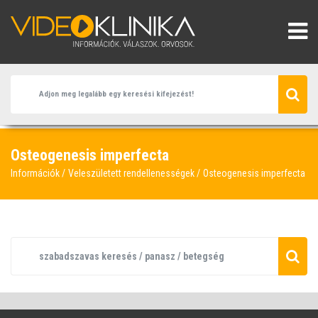
Osteogenesis imperfecta
Információk
Veleszületett rendellenességek
Osteogenesis imperfecta