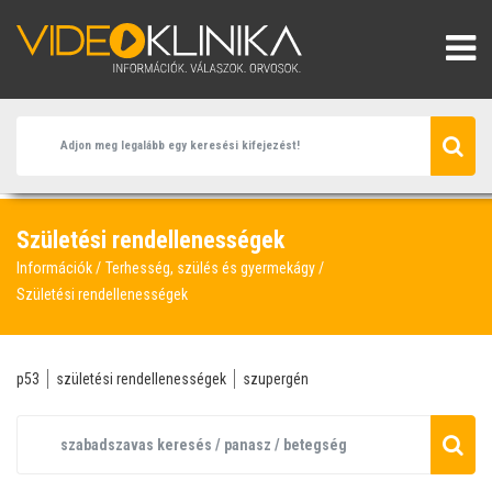
Születési rendellenességek
Információk
Terhesség, szülés és gyermekágy
Születési rendellenességek
p53
születési rendellenességek
szupergén