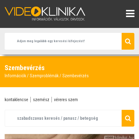
Szembevérzés
Információk
Szemproblémák
Szembevérzés
kontaklencse
szemész
véreres szem