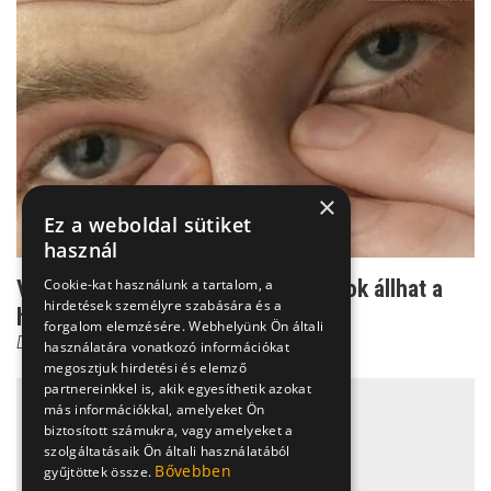
×
Ez a weboldal sütiket
használ
Visszatérő szembevérzés - ez a 2 ok állhat a
Cookie-kat használunk a tartalom, a
hirdetések személyre szabására és a
háttérben
forgalom elemzésére. Webhelyünk Ön általi
Dr. Őri Zsolt
használatára vonatkozó információkat
megosztjuk hirdetési és elemző
partnereinkkel is, akik egyesíthetik azokat
más információkkal, amelyeket Ön
biztosított számukra, vagy amelyeket a
szolgáltatásaik Ön általi használatából
Bővebben
gyűjtöttek össze.