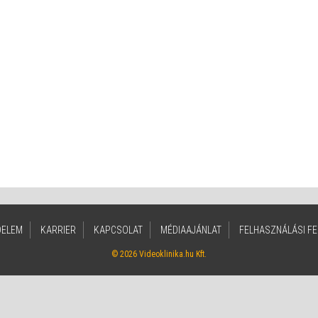
DELEM
KARRIER
KAPCSOLAT
MÉDIAAJÁNLAT
FELHASZNÁLÁSI FE
© 2026 Videoklinika.hu Kft.