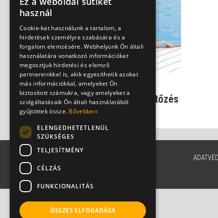
Ez a weboldal sütiket
használ
Cookie-kat használunk a tartalom, a
hirdetések személyre szabására és a
forgalom elemzésére. Webhelyünk Ön általi
használatára vonatkozó információkat
megosztjuk hirdetési és elemző
partnereinkkel is, akik egyesíthetik azokat
más információkkal, amelyeket Ön
Nyári kínok: ez az 5
biztosított számukra, vagy amelyeket a
leggyakoribb strandfertőzés
szolgáltatásaik Ön általi használatából
Dr. Tisza Tímea
gyűjtöttek össze.
Bővebben
ELENGEDHETETLENÜL
SZÜKSÉGES
TELJESÍTMÉNY
ADATVÉ
CÉLZÁS
FUNKCIONALITÁS
ÖSSZES ELFOGADÁSA