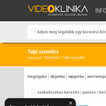
INF
Talpi szemölcs
Szemölcs
Talpi szemölcs
Információk
bőrgyógyász
lábgomba
napgomba
nemi beteg
×