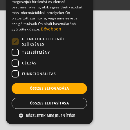
megosztjuk hirdetési és elemző
partnereinkkel is, akik egyesíthetik azokat
más információkkal, amelyeket Ön
biztosított számukra, vagy amelyeket a
szolgáltatásaik Ön általi használatából
Bővebben
gyűjtöttek össze.
ELENGEDHETETLENÜL
SZÜKSÉGES
TELJESÍTMÉNY
CÉLZÁS
FUNKCIONALITÁS
ÖSSZES ELFOGADÁSA
ÖSSZES ELUTASÍTÁSA
RÉSZLETEK MEGJELENÍTÉSE