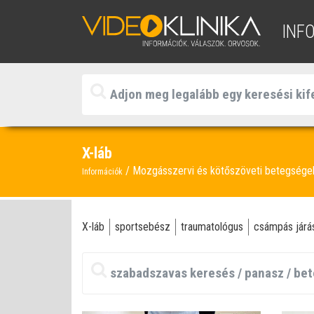
INF
X-láb
Mozgásszervi és kötőszöveti betegség
Információk
X-láb
sportsebész
traumatológus
csámpás járá