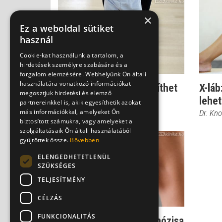
×
Ez a weboldal sütiket
használ
Cookie-kat használunk a tartalom, a
hirdetések személyre szabására és a
forgalom elemzésére. Webhelyünk Ön általi
használatára vonatkozó információkat
Lúdtalpas babaláb: segíthet
X-láb
megosztjuk hirdetési és elemző
a supinált cipő
lehet
partnereinkkel is, akik egyesíthetik azokat
más információkkal, amelyeket Ön
Dr. Knoll Zsolt PhD
Dr. Kno
biztosított számukra, vagy amelyeket a
szolgáltatásaik Ön általi használatából
gyűjtöttek össze.
Bővebben
ELENGEDHETETLENÜL
SZÜKSÉGES
TELJESÍTMÉNY
CÉLZÁS
FUNKCIONALITÁS
A térdízületkopás diagnózisa