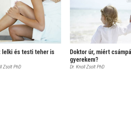
: lelki és testi teher is
Doktor úr, miért csámpá
gyerekem?
ll Zsolt PhD
Dr. Knoll Zsolt PhD