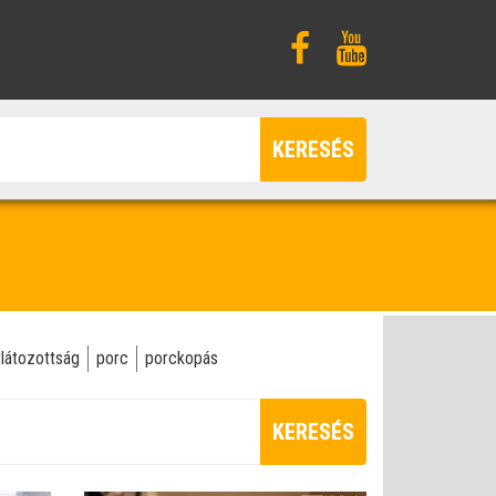
KERESÉS
látozottság
porc
porckopás
KERESÉS