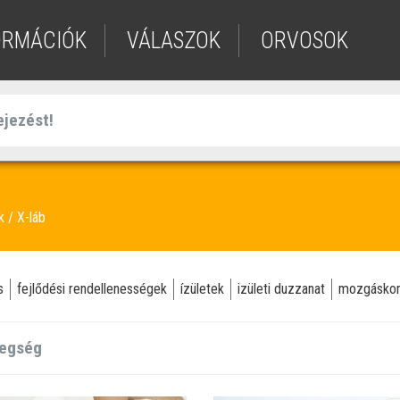
ORMÁCIÓK
VÁLASZOK
ORVOSOK
ek
X-láb
s
fejlődési rendellenességek
ízületek
izületi duzzanat
mozgáskor