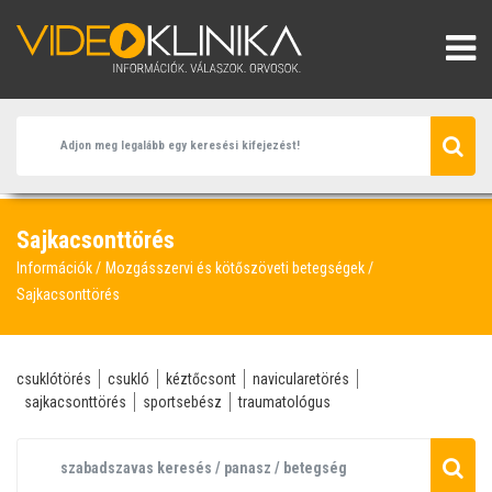
Sajkacsonttörés
Információk
Mozgásszervi és kötőszöveti betegségek
Sajkacsonttörés
csuklótörés
csukló
kéztőcsont
navicularetörés
sajkacsonttörés
sportsebész
traumatológus