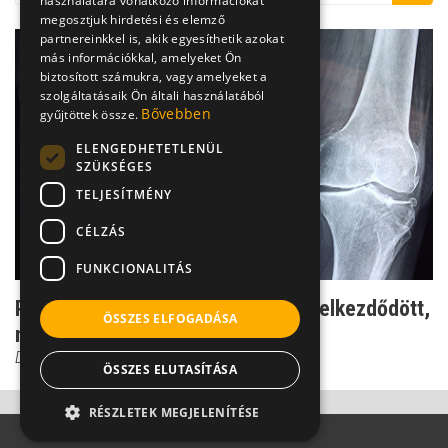
használatára vonatkozó információkat
megosztjuk hirdetési és elemző
partnereinkkel is, akik egyesíthetik azokat
más információkkal, amelyeket Ön
biztosított számukra, vagy amelyeket a
szolgáltatásaik Ön általi használatából
Bővebben
gyűjtöttek össze.
ELENGEDHETETLENÜL
SZÜKSÉGES
TELJESÍTMÉNY
CÉLZÁS
FUNKCIONALITÁS
Porcsejt-alulműködés: ha egyszer elkezdődött,
ÖSSZES ELFOGADÁSA
nincs visszaút
Dr. Zolnay Péter
ÖSSZES ELUTASÍTÁSA
RÉSZLETEK MEGJELENÍTÉSE