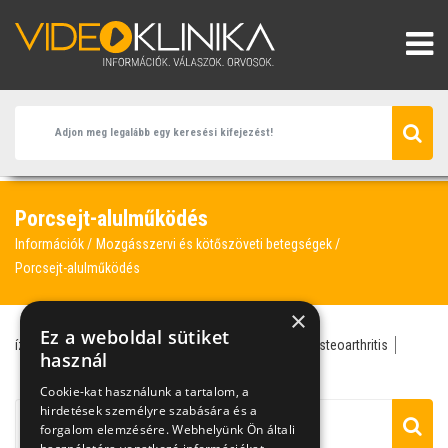
Porcsejt-alulműködés
Információk
Mozgásszervi és kötőszöveti betegségek
Porcsejt-alulműködés
×
Ez a weboldal sütiket
ízületi fájdalom
ízületi gyulladás
ízületi kopás
osteoarthritis
használ
porcsejt-alulműködés
reumatológus
Cookie-kat használunk a tartalom, a
hirdetések személyre szabására és a
forgalom elemzésére. Webhelyünk Ön általi