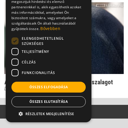
megosztjuk hirdetési és elemző
partnereinkkel is, akik egyesíthetik azokat
más információkkal, amelyeket Ön
biztosított számukra, vagy amelyeket a
szolgáltatásaik Ön általi használatából
Bővebben
gyűjtöttek össze.
ELENGEDHETETLENÜL
SZÜKSÉGES
TELJESÍTMÉNY
CÉLZÁS
FUNKCIONALITÁS
Amikor műteni kell a megnyúlt térdszalagot
ÖSSZES ELFOGADÁSA
Dr. Knoll Zsolt PhD
ÖSSZES ELUTASÍTÁSA
RÉSZLETEK MEGJELENÍTÉSE