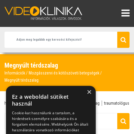
Megnyúlt térdszalag
Információk
Mozgásszervi és kötőszöveti betegségek
Megnyúlt térdszalag
×
Ez a weboldal sütiket
használ
homeopátia
sportsebész
sportsérülés
térdszalag
traumatológus
Cookie-kat használunk a tartalom, a
hirdetések személyre szabására és a
forgalom elemzésére. Webhelyünk Ön általi
használatára vonatkozó információkat