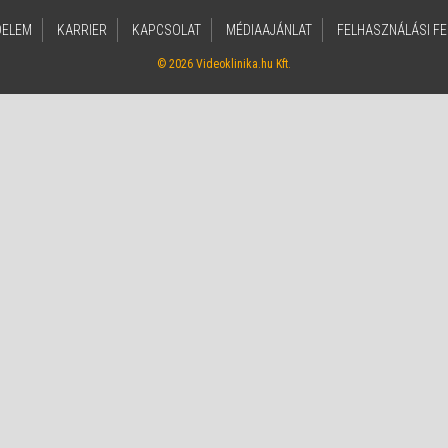
DELEM
KARRIER
KAPCSOLAT
MÉDIAAJÁNLAT
FELHASZNÁLÁSI FE
© 2026 Videoklinika.hu Kft.