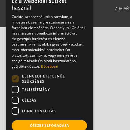
Ez a weboldal sütiket
használ
ADATVÉ
Cookie-kat használunk a tartalom, a
hirdetések személyre szabására és a
forgalom elemzésére. Webhelyünk Ön általi
használatára vonatkozó információkat
megosztjuk hirdetési és elemző
partnereinkkel is, akik egyesíthetik azokat
más információkkal, amelyeket Ön
biztosított számukra, vagy amelyeket a
szolgáltatásaik Ön általi használatából
gyűjtöttek össze.
Bővebben
ELENGEDHETETLENÜL
SZÜKSÉGES
TELJESÍTMÉNY
CÉLZÁS
FUNKCIONALITÁS
ÖSSZES ELFOGADÁSA