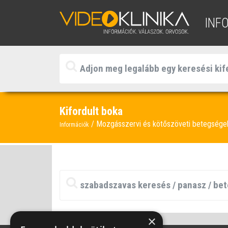
INF
Kifordult boka
Mozgásszervi és kötőszöveti betegség
Információk
×