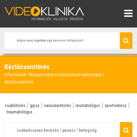
Kéztőcsonttörés
Információk
Mozgásszervi és kötőszöveti betegségek
Kéztőcsonttörés
csuklótörés
gipsz
navicularetörés
reumatológus
sportsebész
traumatológus