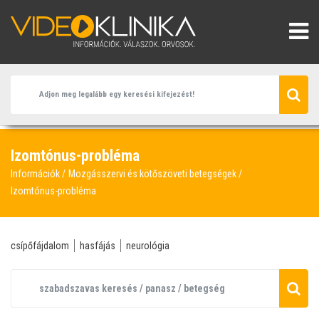
Izomtónus-probléma
Információk
Mozgásszervi és kötőszöveti betegségek
Izomtónus-probléma
csípőfájdalom
hasfájás
neurológia