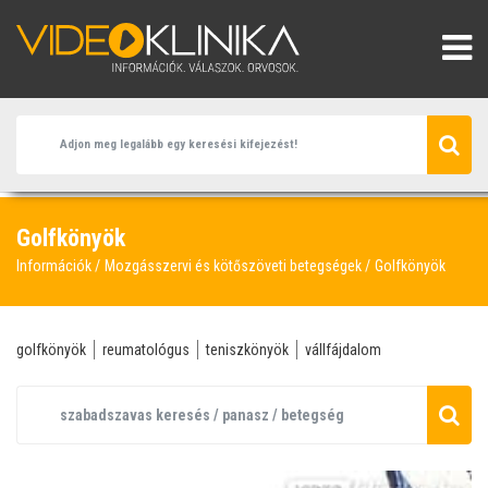
Golfkönyök
Információk
Mozgásszervi és kötőszöveti betegségek
Golfkönyök
golfkönyök
reumatológus
teniszkönyök
vállfájdalom