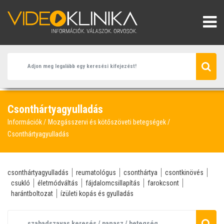
Csonthártyagyulladás
Információk
Mozgásszervi és kötőszöveti betegségek
Csonthártyagyulladás
csonthártyagyulladás
reumatológus
csonthártya
csontkinövés
csukló
életmódváltás
fájdalomcsillapítás
farokcsont
harántboltozat
ízületi kopás és gyulladás