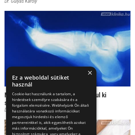
Dr. Gulyás Károly
×
Ez a weboldal sütiket
használ
Mintha a szögbe lépnénk - így alakul ki
Cookie-kat használunk a tartalom, a
hirdetések személyre szabására és a
sarkantyú a lábon
forgalom elemzésére. Webhelyünk Ön általi
Dr. Zolnay Péter
használatára vonatkozó információkat
megosztjuk hirdetési és elemző
partnereinkkel is, akik egyesíthetik azokat
más információkkal, amelyeket Ön
biztosított számukra, vagy amelyeket a