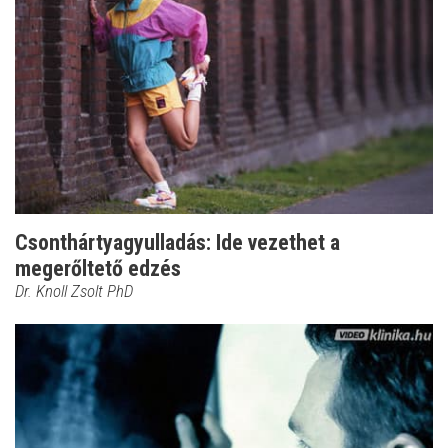
Csonthártyagyulladás: Ide vezethet a
megerőltető edzés
Dr. Knoll Zsolt PhD