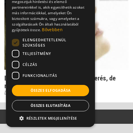
megosztjuk hirdetési és elemző
partnereinkkel is, akik egyesíthetik azokat
más információkkal, amelyeket Ön
biztosított számukra, vagy amelyeket a
szolgáltatásaik Ön általi használatából
Bővebben
gyűjtöttek össze.
ELENGEDHETETLENÜL
SZÜKSÉGES
TELJESÍTMÉNY
CÉLZÁS
FUNKCIONALITÁS
Elmebeteg vagyok! Szörnyű felismerés, de
nélküle nincs előre...
ÖSSZES ELFOGADÁSA
Dr. Csernus Imre
ÖSSZES ELUTASÍTÁSA
RÉSZLETEK MEGJELENÍTÉSE