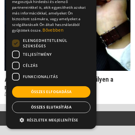
megosztjuk hirdetési és elemző
partnereinkkel is, akik egyesíthetik azokat
más információkkal, amelyeket Ön
biztosított számukra, vagy amelyeket a
szolgáltatásaik Ön általi használatából
Bővebben
gyűjtöttek össze.
ELENGEDHETETLENÜL
SZÜKSÉGES
TELJESÍTMÉNY
CÉLZÁS
FUNKCIONALITÁS
Amikor már nem bírjuk idegekkel - ilyen a
neuraszténia
ÖSSZES ELFOGADÁSA
Dr. Ormay István
ÖSSZES ELUTASÍTÁSA
RÉSZLETEK MEGJELENÍTÉSE