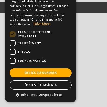
megosztjuk hirdetési és elemző
partnereinkkel is, akik egyesíthetik azokat
más információkkal, amelyeket Ön
biztosított számukra, vagy amelyeket a
szolgáltatásaik Ön általi használatából
Bővebben
gyűjtöttek össze.
ELENGEDHETETLENÜL
SZÜKSÉGES
TELJESÍTMÉNY
CÉLZÁS
FUNKCIONALITÁS
ÖSSZES ELFOGADÁSA
ÖSSZES ELUTASÍTÁSA
RÉSZLETEK MEGJELENÍTÉSE