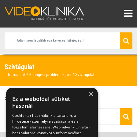
Szívtágulat
Információk
Keringési problémák, vér
Szívtágulat
×
Ez a weboldal sütiket
dispnoe
fulladás
szívtágulat
tüdőszövet
használ
Cookie-kat használunk a tartalom, a
hirdetések személyre szabására és a
forgalom elemzésére. Webhelyünk Ön általi
használatára vonatkozó információkat