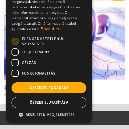
megosztjuk hirdetési és elemző
partnereinkkel is, akik egyesíthetik azokat
más információkkal, amelyeket Ön
biztosított számukra, vagy amelyeket a
szolgáltatásaik Ön általi használatából
Bővebben
gyűjtöttek össze.
ELENGEDHETETLENÜL
SZÜKSÉGES
TELJESÍTMÉNY
CÉLZÁS
FUNKCIONALITÁS
Pacemaker csecsemőkortól
ÖSSZES ELFOGADÁSA
Prof. Dr. Kádár Krisztina
ÖSSZES ELUTASÍTÁSA
RÉSZLETEK MEGJELENÍTÉSE