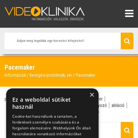
Pacemaker
Információk
Keringési problémák, vér
Pacemaker
×
Ez a weboldal sütiket
pacemaker
pitvarfibrilláció
ritmuszavar
érrendszer
szív- és érrendszeri betegségek
használ
szívritmus-szabályozó
abláció
ablációs kezelés
agyi infarktus
eszméletvesztés
Cookie-kat használunk a tartalom, a
hirdetések személyre szabására és a
forgalom elemzésére. Webhelyünk Ön általi
használatára vonatkozó információkat