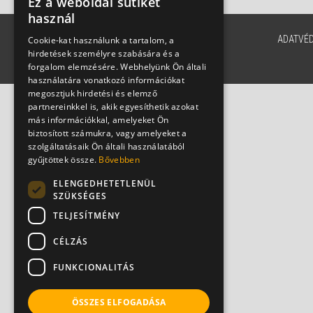
Ez a weboldal sütiket
használ
ADATVÉ
Cookie-kat használunk a tartalom, a
hirdetések személyre szabására és a
forgalom elemzésére. Webhelyünk Ön általi
használatára vonatkozó információkat
megosztjuk hirdetési és elemző
partnereinkkel is, akik egyesíthetik azokat
más információkkal, amelyeket Ön
biztosított számukra, vagy amelyeket a
szolgáltatásaik Ön általi használatából
gyűjtöttek össze.
Bővebben
ELENGEDHETETLENÜL
SZÜKSÉGES
TELJESÍTMÉNY
CÉLZÁS
FUNKCIONALITÁS
ÖSSZES ELFOGADÁSA