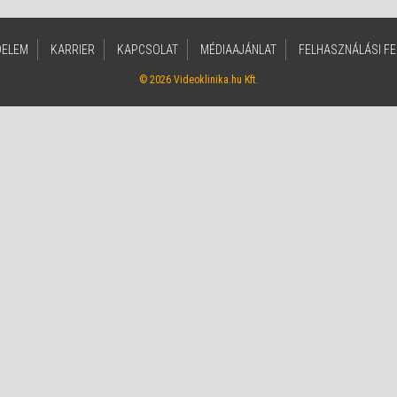
DELEM
KARRIER
KAPCSOLAT
MÉDIAAJÁNLAT
FELHASZNÁLÁSI FE
© 2026 Videoklinika.hu Kft.