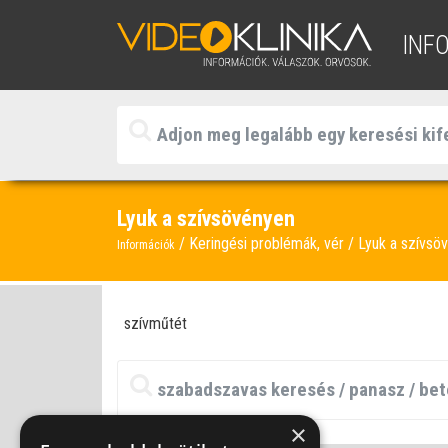
INF
Lyuk a szívsövényen
Keringési problémák, vér
Lyuk a szívsö
Információk
szívműtét
×