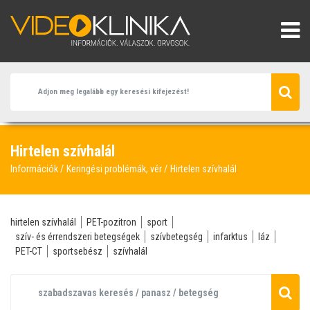
Hirtelen szívhalál
Információk
Keringési problémák, vér
Hirtelen szívhalál
hirtelen szívhalál
PET-pozitron
sport
szív- és érrendszeri betegségek
szívbetegség
infarktus
láz
PET-CT
sportsebész
szívhalál