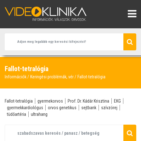
Fallot-tetralógia
Információk
Keringési problémák, vér
Fallot-tetralógia
Fallot-tetralógia
gyermekorvos
Prof. Dr. Kádár Krisztina
EKG
gyermekkardiológus
orvos genetikus
sejtbank
szívzörej
tüdőartéria
ultrahang