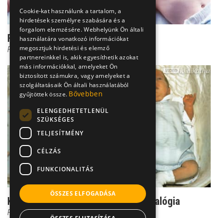
Cookie-kat használunk a tartalom, a
hirdetések személyre szabására és a
forgalom elemzésére. Webhelyünk Ön általi
Fallot-tetralógia tünetei
használatára vonatkozó információkat
megosztjuk hirdetési és elemző
Prof. Dr. Kádár Krisztina
partnereinkkel is, akik egyesíthetik azokat
más információkkal, amelyeket Ön
biztosított számukra, vagy amelyeket a
szolgáltatásaik Ön általi használatából
Bővebben
gyűjtöttek össze.
ELENGEDHETETLENÜL
SZÜKSÉGES
TELJESÍTMÉNY
CÉLZÁS
FUNKCIONALITÁS
ÖSSZES ELFOGADÁSA
Kegyetlen négyes - ez a Fallot-tetralógia
Prof. Dr. Kádár Krisztina