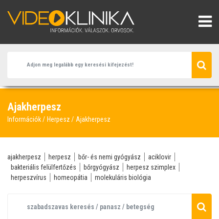
Ajakherpesz
Információk
Herpesz
Ajakherpesz
ajakherpesz
herpesz
bőr- és nemi gyógyász
aciklovir
bakteriális felülfertőzés
bőrgyógyász
herpesz szimplex
herpeszvírus
homeopátia
molekuláris biológia