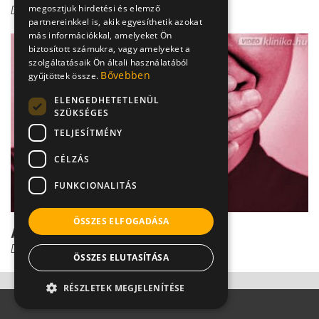
megosztjuk hirdetési és elemző
Dr. Tisza Tímea
partnereinkkel is, akik egyesíthetik azokat
más információkkal, amelyeket Ön
biztosított számukra, vagy amelyeket a
szolgáltatásaik Ön általi használatából
Bővebben
gyűjtöttek össze.
ELENGEDHETETLENÜL
SZÜKSÉGES
TELJESÍTMÉNY
CÉLZÁS
FUNKCIONALITÁS
ÖSSZES ELFOGADÁSA
Az ajakherpesz diagnózisa
Dr. Tisza Tímea
ÖSSZES ELUTASÍTÁSA
RÉSZLETEK MEGJELENÍTÉSE