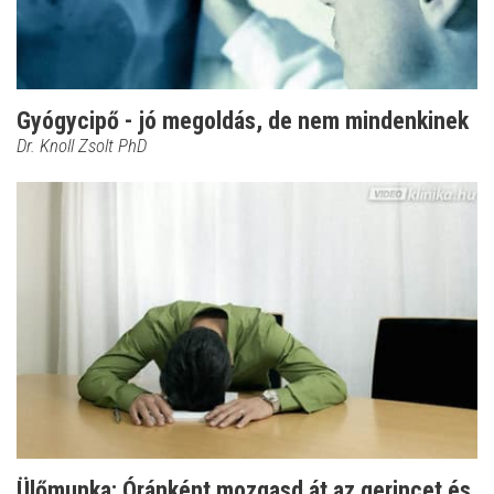
Gyógycipő - jó megoldás, de nem mindenkinek
Dr. Knoll Zsolt PhD
Ülőmunka: Óránként mozgasd át az gerincet és