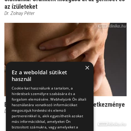
az ízületeket
Dr. Zolnay Péter
×
Ez a weboldal sütiket
használ
Cookie-kat használunk a tartalom, a
hirdetések személyre szabására és a
forgalom elemzésére. Webhelyünk Ön általi
Ez a gerincferdülés felnőttkori következménye
használatára vonatkozó információkat
megosztjuk hirdetési és elemző
Dr. Zolnay Péter
partnereinkkel is, akik egyesíthetik azokat
más információkkal, amelyeket Ön
biztosított számukra, vagy amelyeket a