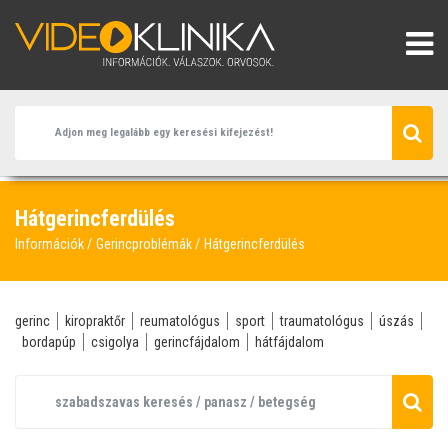
Hátgerincferdülés
Információk
Gerincproblémák
Hátgerincferdülés
gerinc
kiropraktőr
reumatológus
sport
traumatológus
úszás
bordapúp
csigolya
gerincfájdalom
hátfájdalom