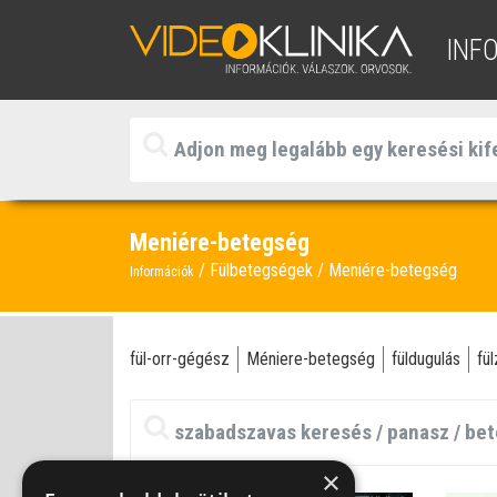
INF
Meniére-betegség
Fülbetegségek
Meniére-betegség
Információk
fül-orr-gégész
Méniere-betegség
füldugulás
fü
×