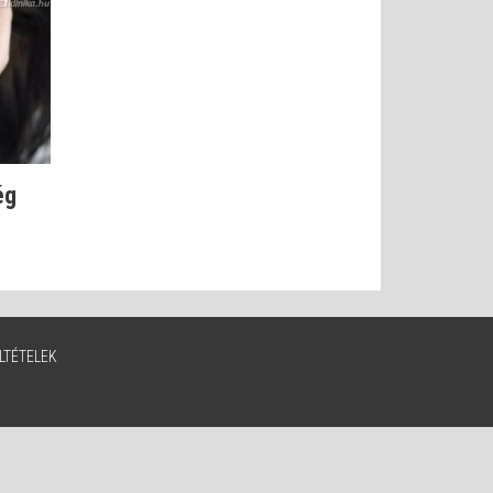
ég
LTÉTELEK