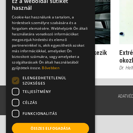
Ez a weboldal sütiket
használ
Cookie-kat használunk a tartalom, a
hirdetések személyre szabására és a
forgalom elemzésére. Webhelyünk Ön általi
használatára vonatkozó információkat
megosztjuk hirdetési és elemző
partnereinkkel is, akik egyesíthetik azokat
más információkkal, amelyeket Ön
Ilyen tünetekkel jelentkezik
Extré
biztosított számukra, vagy amelyeket a
a Meniére-szindróma
okoz
szolgáltatásaik Ön általi használatából
Dr. Kiss Gábor
Dr. Hel
gyűjtöttek össze.
Bővebben
ELENGEDHETETLENÜL
SZÜKSÉGES
TELJESÍTMÉNY
ADATVÉ
CÉLZÁS
FUNKCIONALITÁS
ÖSSZES ELFOGADÁSA