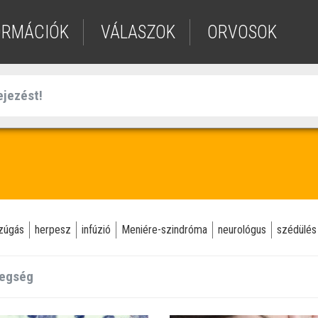
ORMÁCIÓK
VÁLASZOK
ORVOSOK
lzúgás
herpesz
infúzió
Meniére-szindróma
neurológus
szédülés