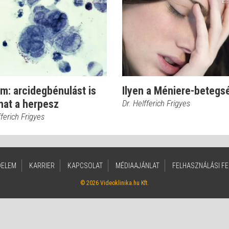
m: arcidegbénulást is
Ilyen a Méniere-betegs
hat a herpesz
Dr. Helfferich Frigyes
fferich Frigyes
DELEM
KARRIER
KAPCSOLAT
MÉDIAAJÁNLAT
FELHASZNÁLÁSI FE
© 2026 Videoklinika.hu Kft.