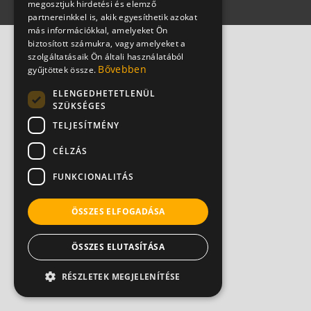
megosztjuk hirdetési és elemző
partnereinkkel is, akik egyesíthetik azokat
más információkkal, amelyeket Ön
biztosított számukra, vagy amelyeket a
szolgáltatásaik Ön általi használatából
Bővebben
gyűjtöttek össze.
ELENGEDHETETLENÜL
SZÜKSÉGES
TELJESÍTMÉNY
CÉLZÁS
FUNKCIONALITÁS
ÖSSZES ELFOGADÁSA
ÖSSZES ELUTASÍTÁSA
RÉSZLETEK MEGJELENÍTÉSE