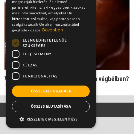
megosztjuk hirdetési és elemző
partnereinkkel is, akik egyesíthetik azokat
más információkkal, amelyeket Ön
biztosított számukra, vagy amelyeket a
szolgáltatásaik Ön általi használatából
Bővebben
gyűjtöttek össze.
ELENGEDHETETLENÜL
SZÜKSÉGES
TELJESÍTMÉNY
CÉLZÁS
FUNKCIONALITÁS
Viszketés: rejtőzködő féregpeték a végbélben?
Dr. Csatár Éva
ÖSSZES ELFOGADÁSA
ÖSSZES ELUTASÍTÁSA
RÉSZLETEK MEGJELENÍTÉSE