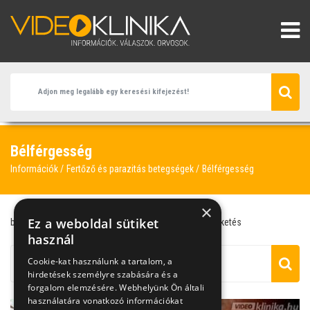
Bélférgesség
Információk
Fertőző és parazitás betegségek
Bélférgesség
×
Ez a weboldal sütiket
bélférgesség
HPV
paraziták
proktológus
viszketés
használ
Cookie-kat használunk a tartalom, a
hirdetések személyre szabására és a
forgalom elemzésére. Webhelyünk Ön általi
használatára vonatkozó információkat