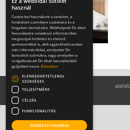
Ez a weboldal sütiket
használ
Cookie-kat használunk a tartalom, a
hirdetések személyre szabására és a
forgalom elemzésére. Webhelyünk Ön általi
használatára vonatkozó információkat
megosztjuk hirdetési és elemző
partnereinkkel is, akik egyesíthetik azokat
más információkkal, amelyeket Ön
A véres széklet esete
biztosított számukra, vagy amelyeket a
Dr. Bene László
szolgáltatásaik Ön általi használatából
gyűjtöttek össze.
Bővebben
ELENGEDHETETLENÜL
SZÜKSÉGES
ADATVÉ
TELJESÍTMÉNY
CÉLZÁS
FUNKCIONALITÁS
ÖSSZES ELFOGADÁSA