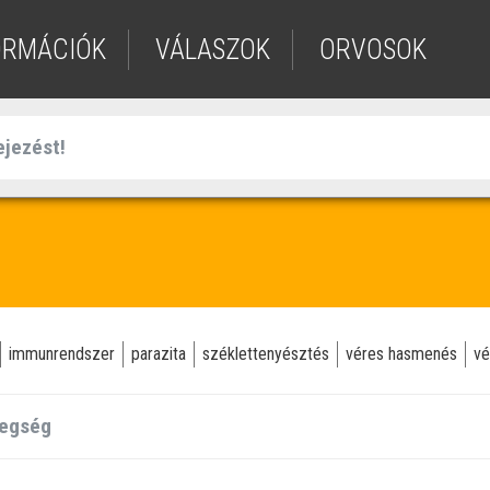
ORMÁCIÓK
VÁLASZOK
ORVOSOK
immunrendszer
parazita
széklettenyésztés
véres hasmenés
vé