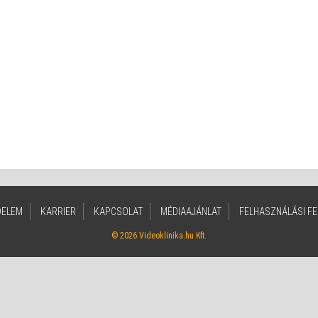
DELEM
KARRIER
KAPCSOLAT
MÉDIAAJÁNLAT
FELHASZNÁLÁSI FE
© 2026 Videoklinika.hu Kft.