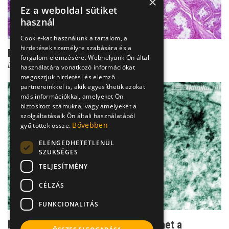
×
Ez a weboldal sütiket
használ
Cookie-kat használunk a tartalom, a
hirdetések személyre szabására és a
Dr. Török: Érzékeny herék
forgalom elemzésére. Webhelyünk Ön általi
Dr. Török Alexander
használatára vonatkozó információkat
megosztjuk hirdetési és elemző
partnereinkkel is, akik egyesíthetik azokat
más információkkal, amelyeket Ön
biztosított számukra, vagy amelyeket a
szolgáltatásaik Ön általi használatából
Bővebben
gyűjtöttek össze.
ELENGEDHETETLENÜL
SZÜKSÉGES
TELJESÍTMÉNY
CÉLZÁS
FUNKCIONALITÁS
Mumpsz: akár hereeltávolítás is lehet a