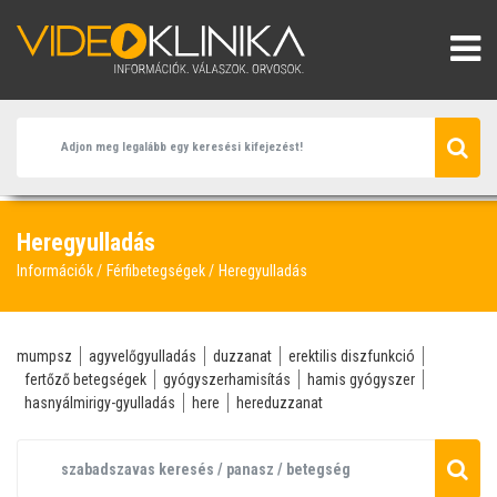
Heregyulladás
Információk
Férfibetegségek
Heregyulladás
mumpsz
agyvelőgyulladás
duzzanat
erektilis diszfunkció
fertőző betegségek
gyógyszerhamisítás
hamis gyógyszer
hasnyálmirigy-gyulladás
here
hereduzzanat