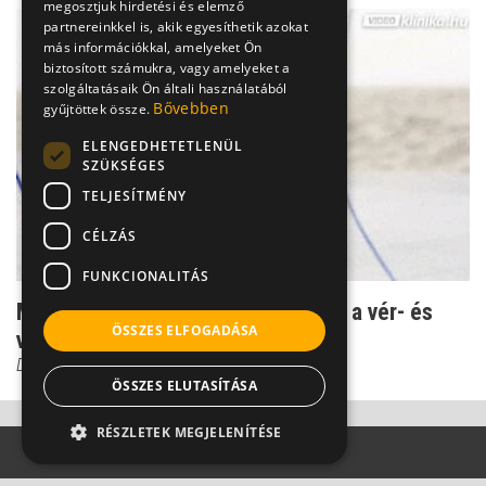
megosztjuk hirdetési és elemző
partnereinkkel is, akik egyesíthetik azokat
más információkkal, amelyeket Ön
biztosított számukra, vagy amelyeket a
szolgáltatásaik Ön általi használatából
Bővebben
gyűjtöttek össze.
ELENGEDHETETLENÜL
SZÜKSÉGES
TELJESÍTMÉNY
CÉLZÁS
FUNKCIONALITÁS
Mechanikai sérülés: Ezek lehetnek a vér- és
ÖSSZES ELFOGADÁSA
vízhólyag okai
Dr. Tisza Tímea
ÖSSZES ELUTASÍTÁSA
RÉSZLETEK MEGJELENÍTÉSE